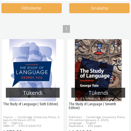
Filtreleme
Sıralama
1
Tükendi
Tükendi
The Study of Language ( Sixth Edition)
The Study of Language ( Seventh
Edition)
Yayıncı ‏ : ‎ Cambridge University Press; 6.
Publisher ‏ : ‎ Cambridge University Press;
basım (30 Kasım 2016)
7th edition (January 2, 2020)
Dil ‏ : ‎ İngilizce
Language ‏ : ‎ English
ISBN-10 ‏ : ‎ 9781316606759
Paperback ‏ : ‎ 420 pages
ISBN-13 ‏ : ‎ 978-1316606759
ISBN-10 ‏ : ‎ 1108730701