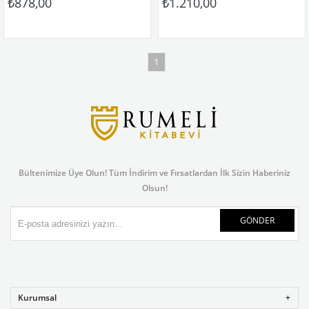
₺878,00
₺1.210,00
ISBN-13 ‏ : ‎ 978-1108730709
1
Bültenimize Üye Olun! Tüm İndirim ve Fırsatlardan İlk Sizin Haberiniz
Olsun!
GÖNDER
Kurumsal