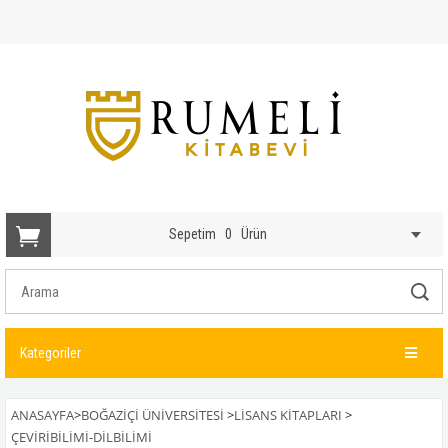
Sepetim
0
Ürün
Kategoriler
ANASAYFA
>
BOĞAZİÇİ ÜNİVERSİTESİ
>
LISANS KITAPLARI
>
ÇEVIRIBILIMI-DILBILIMI