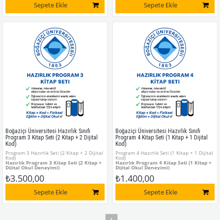
ödevler
öğrencilere:
Sepete Ekle
Sepete Ekle
Kişisel takip sistemi
Videolar, interaktif alıştırmalar ve online
7/24 dijital erişim
ödevler
Kitap + Kod = Fiziksel Eğitim + Dijital
Kişisel takip sistemi
Okul
7/24 dijital erişim
Kitap + Kod = Fiziksel Eğitim + Dijital
Okul
Boğaziçi Üniversitesi Hazırlık Sınıfı
Boğaziçi Üniversitesi Hazırlık Sınıfı
Program 3 Kitap Seti (2 Kitap + 2 Dijital
Program 4 Kitap Seti (1 Kitap + 1 Dijital
Kod)
Kod)
Program 3 Hazırlık Seti (2 Kitap + 2 Dijital
Program 4 Hazırlık Seti (1 Kitap + 1 Dijital
Kod)
Kod)
Hazırlık Program 3 Kitap Seti (2 Kitap +
Hazırlık Program 4 Kitap Seti (1 Kitap +
Dijital Okul Deneyimi)
Dijital Okul Deneyimi)
Boğaziçi Üniversitesi Hazırlık Programı
Boğaziçi Üniversitesi Hazırlık Programı
₺3.500,00
₺1.400,00
için özel olarak hazırlanmıştır.
için özel olarak hazırlanmıştır.
Her kitapta bulunan
kişisel kod
sayesinde
Her kitapta bulunan
kişisel kod
sayesinde
öğrencilere:
öğrencilere:
Sepete Ekle
Sepete Ekle
Videolar, interaktif alıştırmalar ve online
Videolar, interaktif alıştırmalar ve online
ödevler
ödevler
Kişisel takip sistemi
Kişisel takip sistemi
7/24 dijital erişim
7/24 dijital erişim
Kitap + Kod = Fiziksel Eğitim + Dijital
Kitap + Kod = Fiziksel Eğitim + Dijital
Okul
Okul