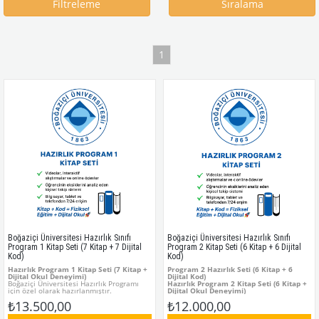
Filtreleme
Sıralama
1
Boğaziçi Üniversitesi Hazırlık Sınıfı
Boğaziçi Üniversitesi Hazırlık Sınıfı
Program 1 Kitap Seti (7 Kitap + 7 Dijital
Program 2 Kitap Seti (6 Kitap + 6 Dijital
Kod)
Kod)
Hazırlık Program 1 Kitap Seti (7 Kitap +
Program 2 Hazırlık Seti (6 Kitap + 6
Dijital Okul Deneyimi)
Dijital Kod)
Boğaziçi Üniversitesi Hazırlık Programı
Hazırlık Program 2 Kitap Seti (6 Kitap +
için özel olarak hazırlanmıştır.
Dijital Okul Deneyimi)
Her kitapta bulunan
kişisel kod
sayesinde
Boğaziçi Üniversitesi Hazırlık Programı
₺13.500,00
₺12.000,00
öğrencilere:
için özel olarak hazırlanmıştır.
Videolar, interaktif alıştırmalar ve online
Her kitapta bulunan
kişisel kod
sayesinde